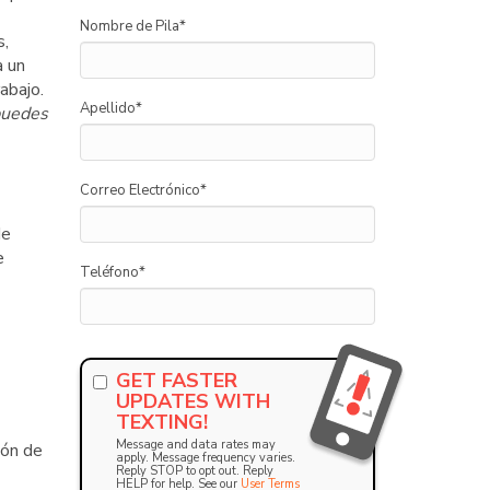
Nombre de Pila
*
s,
a un
abajo.
Apellido
*
uedes
Correo Electrónico
*
de
e
Teléfono
*
GET FASTER
UPDATES WITH
TEXTING!
Message and data rates may
ión de
apply. Message frequency varies.
Reply STOP to opt out. Reply
HELP for help. See our
User Terms