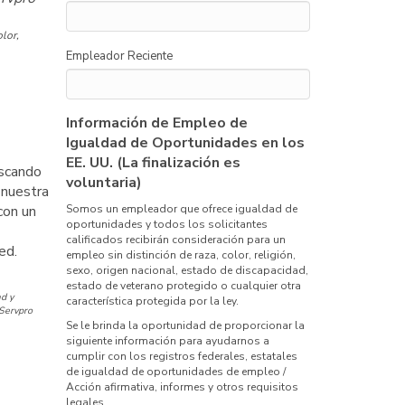
lor,
Empleador Reciente
Información de Empleo de
Igualdad de Oportunidades en los
EE. UU. (La finalización es
uscando
voluntaria)
 nuestra
con un
Somos un empleador que ofrece igualdad de
oportunidades y todos los solicitantes
calificados recibirán consideración para un
ed.
empleo sin distinción de raza, color, religión,
sexo, origen nacional, estado de discapacidad,
estado de veterano protegido o cualquier otra
d y
característica protegida por la ley.
 Servpro
Se le brinda la oportunidad de proporcionar la
siguiente información para ayudarnos a
cumplir con los registros federales, estatales
de igualdad de oportunidades de empleo /
Acción afirmativa, informes y otros requisitos
legales.