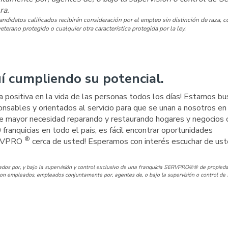
ra.
idatos calificados recibirán consideración por el empleo sin distinción de raza, co
eterano protegido o cualquier otra característica protegida por la ley.
í cumpliendo su potencial.
a positiva en la vida de las personas todos los días! Estamos b
nsables y orientados al servicio para que se unan a nosotros en
e mayor necesidad reparando y restaurando hogares y negocios 
00 franquicias en todo el país, es fácil encontrar oportunidades
®
SERVPRO
cerca de usted! Esperamos con interés escuchar de ust
os por, y bajo la supervisión y control exclusivo de una franquicia SERVPRO®® de propieda
n empleados, empleados conjuntamente por, agentes de, o bajo la supervisión o control de