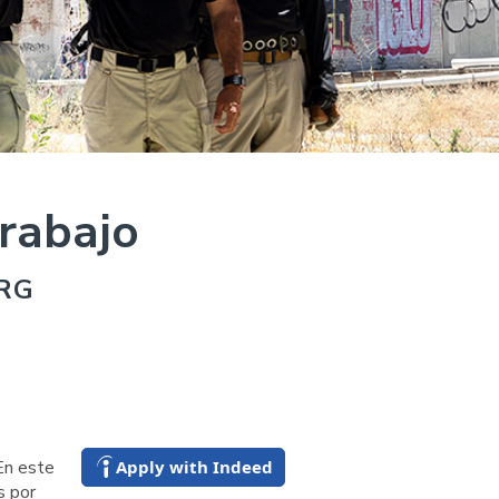
trabajo
RG
Apply with Indeed
En este
s por