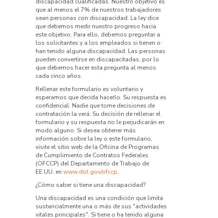
discapacidad cualificadas. Nuestro objetivo es
que al menos el 7% de nuestros trabajadores
sean personas con discapacidad. La ley dice
que debemos medir nuestro progreso hacia
este objetivo. Para ello, debemos preguntar a
los solicitantes y a los empleados si tienen o
han tenido alguna discapacidad. Las personas
pueden convertirse en discapacitadas, por lo
que debemos hacer esta pregunta al menos
cada cinco años.
Rellenar este formulario es voluntario y
esperamos que decida hacerlo. Su respuesta es
confidencial. Nadie que tome decisiones de
contratación la verá. Su decisión de rellenar el
formulario y su respuesta no le perjudicarán en
modo alguno. Si desea obtener más
información sobre la ley o este formulario,
visite el sitio web de la Oficina de Programas
de Cumplimiento de Contratos Federales
(OFCCP) del Departamento de Trabajo de
EE.UU. en
www.dol.gov/ofccp
.
¿Cómo saber si tiene una discapacidad?
Una discapacidad es una condición que limita
sustancialmente una o más de sus "actividades
vitales principales". Si tiene o ha tenido alguna