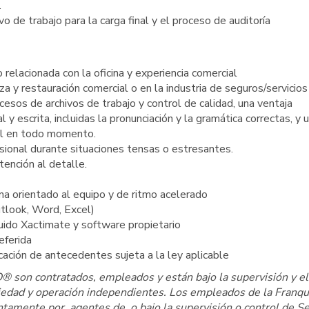
.
 de trabajo para la carga final y el proceso de auditoría
relacionada con la oficina y experiencia comercial
za y restauración comercial o en la industria de seguros/servicios
cesos de archivos de trabajo y control de calidad, una ventaja
y escrita, incluidas la pronunciación y la gramática correctas, y 
al en todo momento.
sional durante situaciones tensas o estresantes.
tención al detalle.
ina orientado al equipo y de ritmo acelerado
utlook, Word, Excel)
uido Xactimate y software propietario
eferida
cación de antecedentes sujeta a la ley aplicable
son contratados, empleados y están bajo la supervisión y el
dad y operación independientes. Los empleados de la Franqu
ente por, agentes de, o bajo la supervisión o control de S