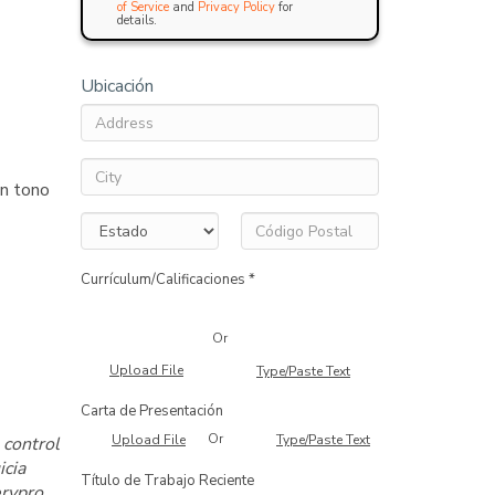
of Service
and
Privacy Policy
for
details.
Ubicación
un tono
Currículum/Calificaciones *
Or
Upload File
Type/Paste Text
Carta de Presentación
Or
Upload File
Type/Paste Text
 control
icia
Título de Trabajo Reciente
ervpro