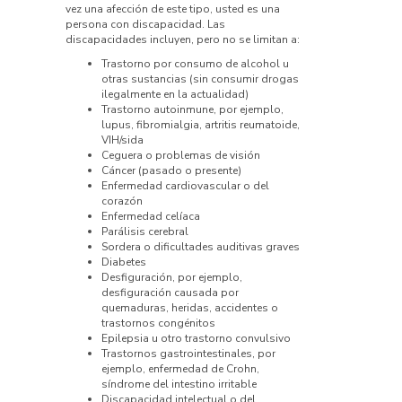
vez una afección de este tipo, usted es una
persona con discapacidad. Las
discapacidades incluyen, pero no se limitan a:
Trastorno por consumo de alcohol u
otras sustancias (sin consumir drogas
ilegalmente en la actualidad)
Trastorno autoinmune, por ejemplo,
lupus, fibromialgia, artritis reumatoide,
VIH/sida
Ceguera o problemas de visión
Cáncer (pasado o presente)
Enfermedad cardiovascular o del
corazón
Enfermedad celíaca
Parálisis cerebral
Sordera o dificultades auditivas graves
Diabetes
Desfiguración, por ejemplo,
desfiguración causada por
quemaduras, heridas, accidentes o
trastornos congénitos
Epilepsia u otro trastorno convulsivo
Trastornos gastrointestinales, por
ejemplo, enfermedad de Crohn,
síndrome del intestino irritable
Discapacidad intelectual o del